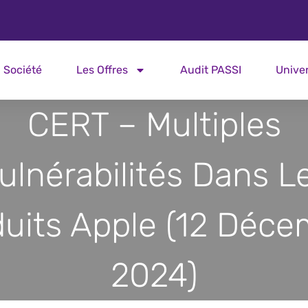
Société
Les Offres
Audit PASSI
Unive
CERT – Multiples
ulnérabilités Dans L
duits Apple (12 Déce
2024)