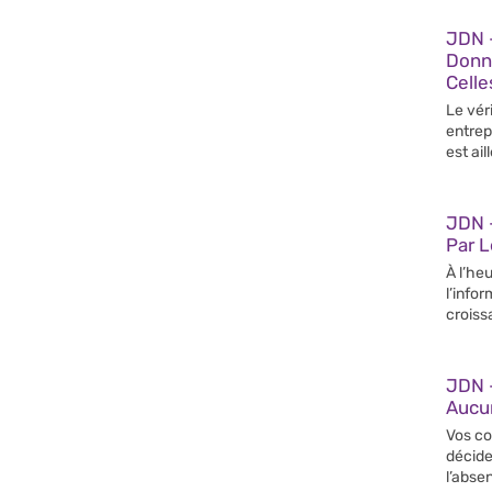
JDN 
Donn
Celle
Le vér
entrep
est ail
JDN –
Par 
À l’heu
l’info
croiss
JDN 
Aucun
Vos co
décide
l’abse