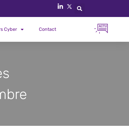
rs Cyber
Contact
es
mbre