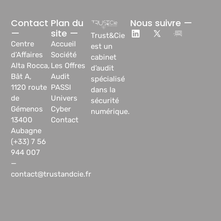
Contact
Plan du
Nous suivre —
—
site —
Trust&Cie
Centre
Accueil
est un
d’Affaires
Société
cabinet
Alta Rocca,
Les Offres
d’audit
Bât A,
Audit
spécialisé
1120 route
PASSI
dans la
de
Univers
sécurité
Gémenos
Cyber
numérique.
13400
Contact
Aubagne
(+33) 7 56
944 007
—
contact@trustandcie.fr