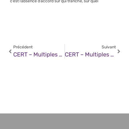
c’est l’absence d’accord sur qui tranche, sur quel
Précédent
Suivant
CERT – Multiples Vulnérabilités Dans Les Produits Apple (12 Décembre 2024)
CERT – Multiples Vulnérabilités Dans Les Produits Palo Alto Networks (12 Décembre 2024)