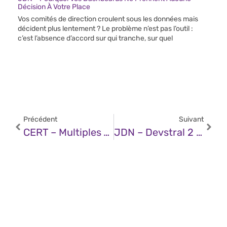
Décision À Votre Place
Vos comités de direction croulent sous les données mais
décident plus lentement ? Le problème n’est pas l’outil :
c’est l’absence d’accord sur qui tranche, sur quel
Précédent
Suivant
CERT – Multiples Vulnérabilités Dans Roundcube (15 Décembre 2025)
JDN – Devstral 2 Et Devstral Small 2 : L’IA On-Device De Mistral Tient-Elle Ses Promesses ?