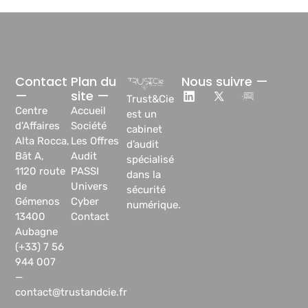
Contact
Plan du
Nous suivre —
—
site —
Trust&Cie
Centre
Accueil
est un
d’Affaires
Société
cabinet
Alta Rocca,
Les Offres
d’audit
Bât A,
Audit
spécialisé
1120 route
PASSI
dans la
de
Univers
sécurité
Gémenos
Cyber
numérique.
13400
Contact
Aubagne
(+33) 7 56
944 007
—
contact@trustandcie.fr