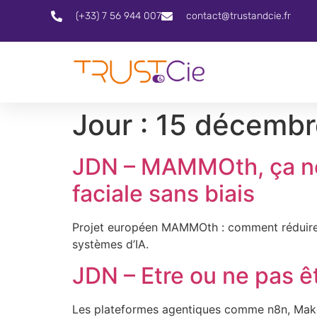
(+33) 7 56 944 007
contact@trustandcie.fr
Jour :
15 décembr
JDN – MAMMOth, ça ne
faciale sans biais
Projet européen MAMMOth : comment réduire les
systèmes d’IA.
JDN – Etre ou ne pas ê
Les plateformes agentiques comme n8n, Make o