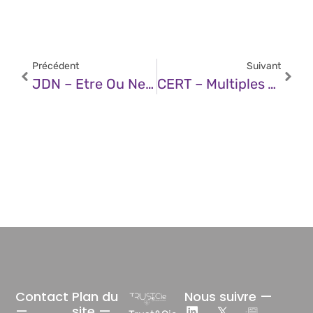
Précédent
Suivant
JDN – Etre Ou Ne Pas Être Séduit Par La Mode Des Plateformes Agentiques ?
CERT – Multiples Vulnérabilités Dans Tenable Nessus (16 Décembre 2025)
Contact
Plan du
Nous suivre —
—
site —