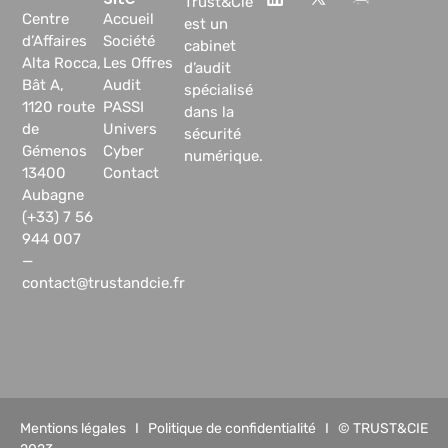
Trust&Cie
Centre
Accueil
est un
d’Affaires
Société
cabinet
Alta Rocca,
Les Offres
d’audit
Bât A,
Audit
spécialisé
1120 route
PASSI
dans la
de
Univers
sécurité
Gémenos
Cyber
numérique.
13400
Contact
Aubagne
(+33) 7 56
944 007
—
contact@trustandcie.fr
Mentions légales
I
Politique de confidentialité
I © TRUST&CIE