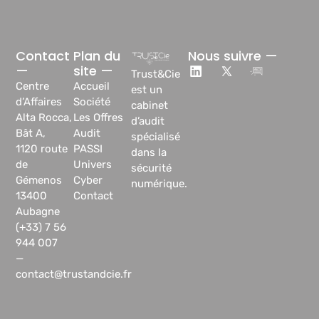
Contact
Plan du
Nous suivre —
—
site —
Trust&Cie
Centre
Accueil
est un
d’Affaires
Société
cabinet
Alta Rocca,
Les Offres
d’audit
Bât A,
Audit
spécialisé
1120 route
PASSI
dans la
de
Univers
sécurité
Gémenos
Cyber
numérique.
13400
Contact
Aubagne
(+33) 7 56
944 007
—
contact@trustandcie.fr