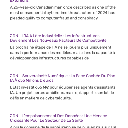
Extortions
A 26-year-old Canadian man once described as one of the
most consequential cybercrime threat actors of 2024 has
pleaded guilty to computer fraud and conspiracy
JDN – L’IA À L’ère Industrielle : Les Infrastructures
Deviennent Les Nouveaux Facteurs De Compétitivité
La prochaine étape de l’IA ne se jouera plus uniquement
dans la performance des modèles, mais dans la capacité à
développer des infrastructures capables de
JDN – Souveraineté Numérique : La Face Cachée Du Plan
IA À 655 Millions D’euros
L’État investit 655 M€ pour équiper ses agents d’assistants
IA. Un projet certes ambitieux, mais qui apporte son lot de
défis en matière de cybersécurité.
JDN – L’empoisonnement Des Données : Une Menace
Croissante Pour Le Secteur De La Santé
Alors le domaine de la santé s’appuie de plus en plus sur l’IA,