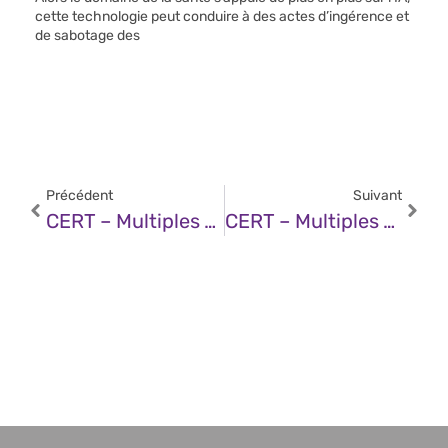
cette technologie peut conduire à des actes d’ingérence et
de sabotage des
Précédent
Suivant
CERT – Multiples Vulnérabilités Dans Microsoft Edge (12 Décembre 2025)
CERT – Multiples Vulnérabilités Dans Le Noyau Linux De SUSE (12 Décembre 2025)