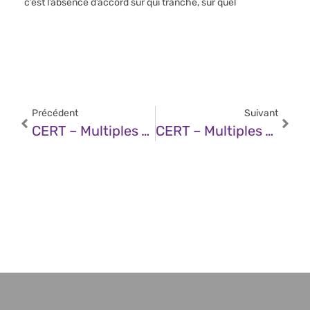
c’est l’absence d’accord sur qui tranche, sur quel
Précédent
Suivant
CERT – Multiples Vulnérabilités Dans Les Produits IBM (12 Décembre 2025)
CERT – Multiples Vulnérabilités Dans Les Produits Atlassian (12 Décembre 2025)