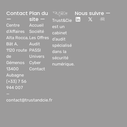
Contact
Plan du
Nous suivre —
—
site —
Trust&Cie
Centre
Accueil
est un
d’Affaires
Société
cabinet
Alta Rocca,
Les Offres
d’audit
Bât A,
Audit
spécialisé
1120 route
PASSI
dans la
de
Univers
sécurité
Gémenos
Cyber
numérique.
13400
Contact
Aubagne
(+33) 7 56
944 007
—
contact@trustandcie.fr