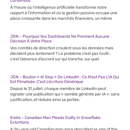
Consensus
À l’heure où l’intelligence artificielle transforme notre
rapport à l’information et où la gestion passive occupe une
place croissante dans les marchés financiers, un même
JDN – Pourquoi Vos Dashboards Ne Prennent Aucune
Décision À Votre Place
Vos comités de direction croulent sous les données mais
décident plus lentement ? Le problème n’est pas l’outil :
c’est l’absence d’accord sur qui tranche, sur quel
JDN – Bouton « AI Slop » De LinkedIn : Ce N’est Pas L’IA Qui
Est Pénalisée, C’est L’écriture Générique
Depuis le 31 juillet, chaque membre de LinkedIn peut
signaler une publication qui « semble générée par IA », sans
justification, et réduire ainsi sa portée.
Krebs – Canadian Man Pleads Guilty In Snowflake
Extortions
A 26-year-old Canadian man once described as one of the