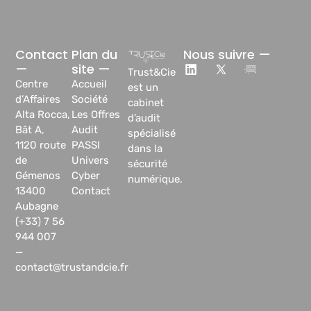
Contact
Plan du
Nous suivre —
—
site —
Trust&Cie
Centre
Accueil
est un
d’Affaires
Société
cabinet
Alta Rocca,
Les Offres
d’audit
Bât A,
Audit
spécialisé
1120 route
PASSI
dans la
de
Univers
sécurité
Gémenos
Cyber
numérique.
13400
Contact
Aubagne
(+33) 7 56
944 007
—
contact@trustandcie.fr