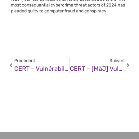
most consequential cybercrime threat actors of 2024 has
pleaded guilty to computer fraud and conspiracy
Précédent
Suivant
CERT – Vulnérabilité Dans Wireshark (05 Juin 2025)
CERT – [MàJ] Vulnérabilité Dans Roundcube (05 Juin 2025)