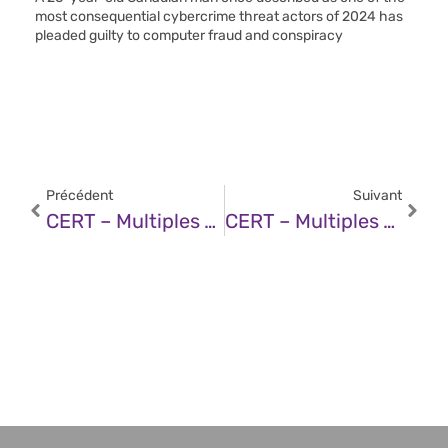
most consequential cybercrime threat actors of 2024 has
pleaded guilty to computer fraud and conspiracy
Précédent
Suivant
CERT – Multiples Vulnérabilités Dans Ivanti Endpoint Manager (EPM) (09 Avril 2025)
CERT – Multiples Vulnérabilités Dans Les Produits Elastic (09 Avril 2025)