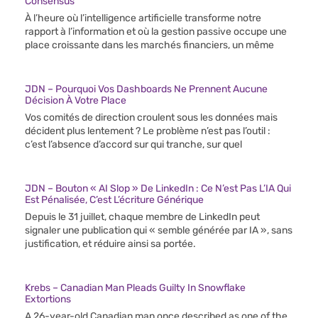
Consensus
À l’heure où l’intelligence artificielle transforme notre
rapport à l’information et où la gestion passive occupe une
place croissante dans les marchés financiers, un même
JDN – Pourquoi Vos Dashboards Ne Prennent Aucune
Décision À Votre Place
Vos comités de direction croulent sous les données mais
décident plus lentement ? Le problème n’est pas l’outil :
c’est l’absence d’accord sur qui tranche, sur quel
JDN – Bouton « AI Slop » De LinkedIn : Ce N’est Pas L’IA Qui
Est Pénalisée, C’est L’écriture Générique
Depuis le 31 juillet, chaque membre de LinkedIn peut
signaler une publication qui « semble générée par IA », sans
justification, et réduire ainsi sa portée.
Krebs – Canadian Man Pleads Guilty In Snowflake
Extortions
A 26-year-old Canadian man once described as one of the