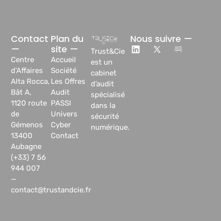
Contact
Plan du
Nous suivre —
—
site —
Trust&Cie
Centre
Accueil
est un
d’Affaires
Société
cabinet
Alta Rocca,
Les Offres
d’audit
Bât A,
Audit
spécialisé
1120 route
PASSI
dans la
de
Univers
sécurité
Gémenos
Cyber
numérique.
13400
Contact
Aubagne
(+33) 7 56
944 007
—
contact@trustandcie.fr