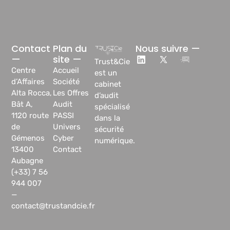
Contact
Plan du
Nous suivre —
—
site —
Trust&Cie
Centre
Accueil
est un
d’Affaires
Société
cabinet
Alta Rocca,
Les Offres
d’audit
Bât A,
Audit
spécialisé
1120 route
PASSI
dans la
de
Univers
sécurité
Gémenos
Cyber
numérique.
13400
Contact
Aubagne
(+33) 7 56
944 007
—
contact@trustandcie.fr