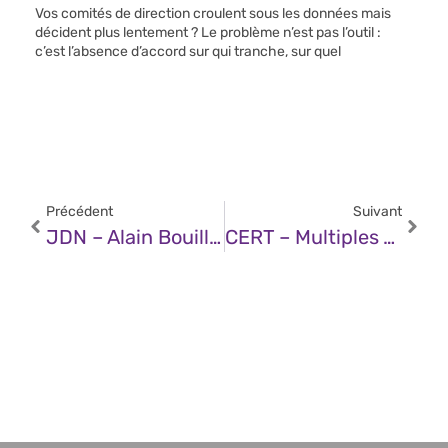
Vos comités de direction croulent sous les données mais
décident plus lentement ? Le problème n’est pas l’outil :
c’est l’absence d’accord sur qui tranche, sur quel
Précédent
Suivant
JDN – Alain Bouillé (Cesin) : « NIS 2 A Encore Besoin D’ajustements »
CERT – Multiples Vulnérabilités Dans Les Produits HPE Aruba Networking (09 Avril 2025)