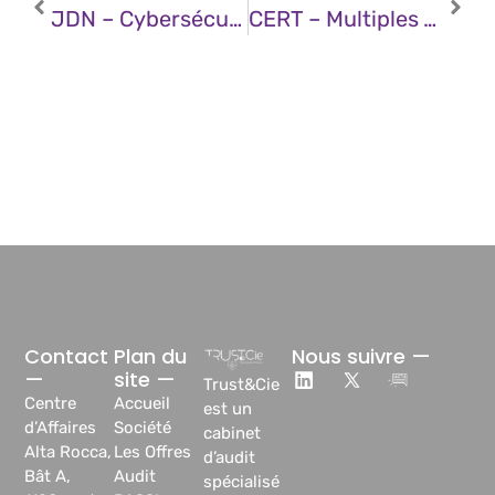
JDN – Cybersécurité : La Start-Up Qevlar AI Lève 14 Millions De Dollars
CERT – Multiples Vulnérabilités Dans Ivanti Endpoint Manager (EPM) (09 Avril 2025)
Contact
Plan du
Nous suivre —
—
site —
Trust&Cie
Centre
Accueil
est un
d’Affaires
Société
cabinet
Alta Rocca,
Les Offres
d’audit
Bât A,
Audit
spécialisé