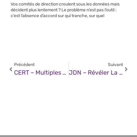
Vos comités de direction croulent sous les données mais
décident plus lentement ? Le problème n’est pas l’outil :
c’est l’absence d’accord sur qui tranche, sur quel
Précédent
Suivant
CERT – Multiples Vulnérabilités Dans Le Noyau Linux De Red Hat (10 Octobre 2025)
JDN – Révéler La Puissance De L’IA Grâce Aux Données Mainframe