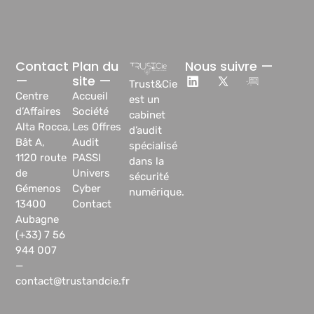
Contact
Plan du
Nous suivre —
—
site —
Trust&Cie
Centre
Accueil
est un
d’Affaires
Société
cabinet
Alta Rocca,
Les Offres
d’audit
Bât A,
Audit
spécialisé
1120 route
PASSI
dans la
de
Univers
sécurité
Gémenos
Cyber
numérique.
13400
Contact
Aubagne
(+33) 7 56
944 007
—
contact@trustandcie.fr