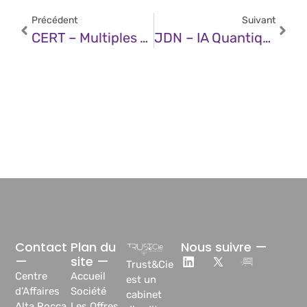
Précédent
Suivant
CERT – Multiples Vulnérabilités Dans Les Produits IBM (10 Octobre 2025)
JDN – IA Quantique : Des Modèles Ultra-Compressés Pour Transformer L’industrie
Contact
Plan du
Nous suivre —
—
site —
Trust&Cie
Centre
Accueil
est un
d’Affaires
Société
cabinet
Alta Rocca,
Les Offres