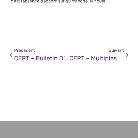
c’est l’absence d’accord sur qui tranche, sur quel
Précédent
Suivant
CERT – Bulletin D’actualité CERTFR-2025-ACT-050 (24 Novembre 2025)
CERT – Multiples Vulnérabilités Dans Les Produits Synology (24 Novembre 2025)