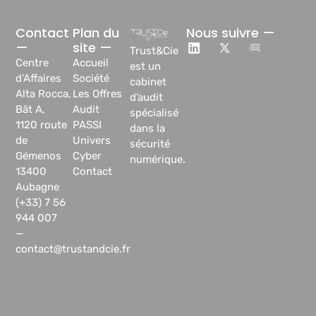
Contact
Plan du
Nous suivre —
—
site —
Trust&Cie
Centre
Accueil
est un
d’Affaires
Société
cabinet
Alta Rocca,
Les Offres
d’audit
Bât A,
Audit
spécialisé
1120 route
PASSI
dans la
de
Univers
sécurité
Gémenos
Cyber
numérique.
13400
Contact
Aubagne
(+33) 7 56
944 007
—
contact@trustandcie.fr