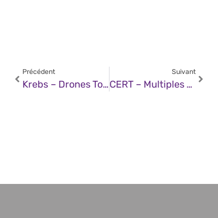
Précédent
Suivant
Krebs – Drones To Diplomas: How Russia’s Largest Private University Is Linked To A $25M Essay Mill
CERT – Multiples Vulnérabilités Dans Traefik (08 Décembre 2025)