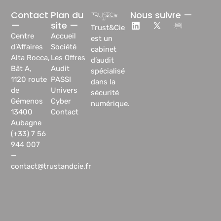
Contact
Plan du
Nous suivre —
—
site —
Trust&Cie
Centre
Accueil
est un
d’Affaires
Société
cabinet
Alta Rocca,
Les Offres
d’audit
Bât A,
Audit
spécialisé
1120 route
PASSI
dans la
de
Univers
sécurité
Gémenos
Cyber
numérique.
13400
Contact
Aubagne
(+33) 7 56
944 007
—
contact@trustandcie.fr