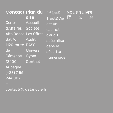
Contact
Plan du
Nous suivre —
—
site —
Trust&Cie
Centre
Accueil
est un
d’Affaires
Société
cabinet
Alta Rocca,
Les Offres
d’audit
Bât A,
Audit
spécialisé
1120 route
PASSI
dans la
de
Univers
sécurité
Gémenos
Cyber
numérique.
13400
Contact
Aubagne
(+33) 7 56
944 007
—
contact@trustandcie.fr