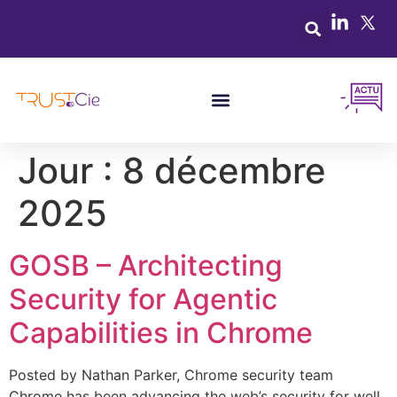
Jour :
8 décembre
2025
GOSB – Architecting
Security for Agentic
Capabilities in Chrome
Posted by Nathan Parker, Chrome security team
Chrome has been advancing the web’s security for well