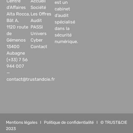
Centre
Accueil
est un
d’Affaires
Société
cabinet
Alta Rocca,
Les Offres
d’audit
Bât A,
Audit
spécialisé
1120 route
PASSI
dans la
de
Univers
sécurité
Gémenos
Cyber
numérique.
13400
Contact
Aubagne
(+33) 7 56
944 007
—
contact@trustandcie.fr
Mentions légales
I
Politique de confidentialité
I © TRUST&CIE
2023