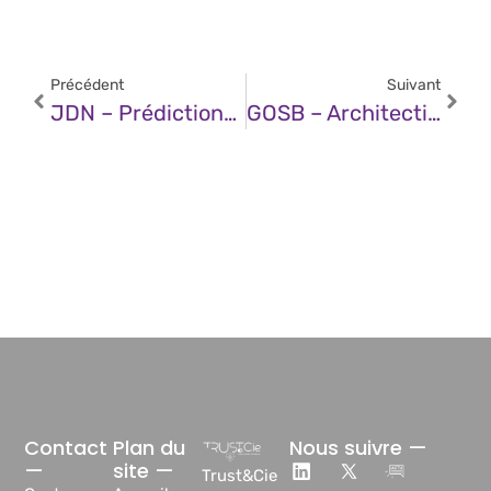
Précédent
Suivant
JDN – Prédictions 2026 : De La Complexité À La Valorisation, La Donnée Au Cœur De La Stratégie IT
GOSB – Architecting Security For Agentic Capabilities In Chrome
Contact
Plan du
Nous suivre —
—
site —
Trust&Cie