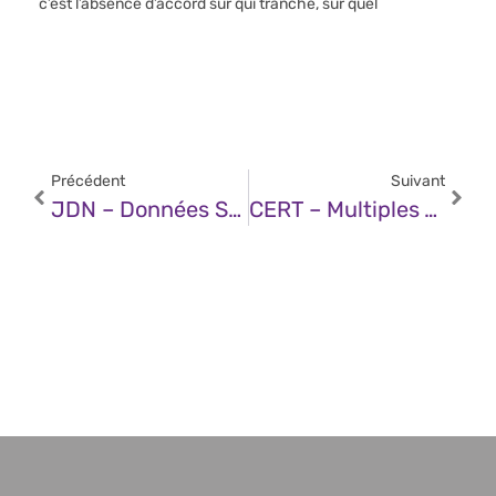
c’est l’absence d’accord sur qui tranche, sur quel
Précédent
Suivant
JDN – Données Synthétiques : Un Nouveau Levier Stratégique Pour L’assurance
CERT – Multiples Vulnérabilités Dans Google Chrome (06 Août 2025)