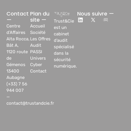
Contact
Plan du
Nous suivre —
—
site —
Trust&Cie
Centre
Accueil
est un
d’Affaires
Société
cabinet
Alta Rocca,
Les Offres
d’audit
Bât A,
Audit
spécialisé
1120 route
PASSI
dans la
de
Univers
sécurité
Gémenos
Cyber
numérique.
13400
Contact
Aubagne
(+33) 7 56
944 007
—
contact@trustandcie.fr