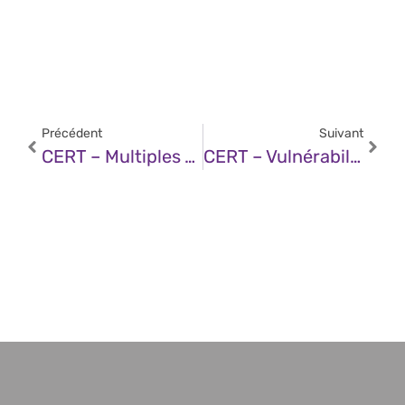
Précédent
Suivant
CERT – Multiples Vulnérabilités Dans Trend Micro Apex One (06 Août 2025)
CERT – Vulnérabilité Dans Google Pixel (06 Août 2025)