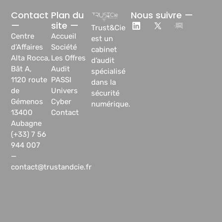
Contact
Plan du
Nous suivre —
—
site —
Trust&Cie
Centre
Accueil
est un
d’Affaires
Société
cabinet
Alta Rocca,
Les Offres
d’audit
Bât A,
Audit
spécialisé
1120 route
PASSI
dans la
de
Univers
sécurité
Gémenos
Cyber
numérique.
13400
Contact
Aubagne
(+33) 7 56
944 007
—
contact@trustandcie.fr