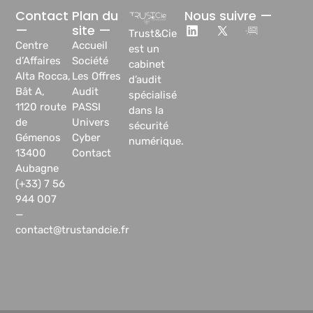
Contact
Plan du
Nous suivre —
—
site —
Trust&Cie
Centre
Accueil
est un
d’Affaires
Société
cabinet
Alta Rocca,
Les Offres
d’audit
Bât A,
Audit
spécialisé
1120 route
PASSI
dans la
de
Univers
sécurité
Gémenos
Cyber
numérique.
13400
Contact
Aubagne
(+33) 7 56
944 007
—
contact@trustandcie.fr