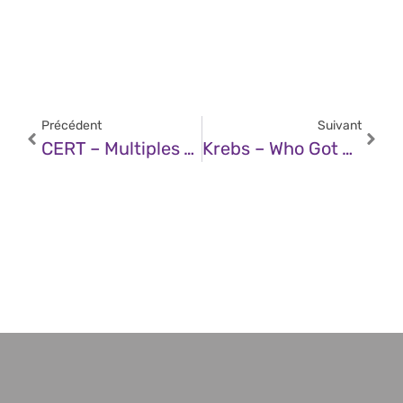
Précédent
Suivant
CERT – Multiples Vulnérabilités Dans Google Chrome (06 Août 2025)
Krebs – Who Got Arrested In The Raid On The XSS Crime Forum?