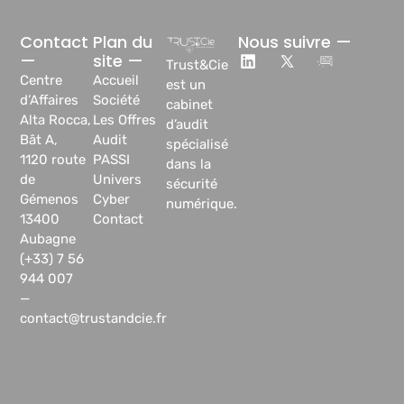
Contact
Plan du
Nous suivre —
—
site —
Trust&Cie
Centre
Accueil
est un
d’Affaires
Société
cabinet
Alta Rocca,
Les Offres
d’audit
Bât A,
Audit
spécialisé
1120 route
PASSI
dans la
de
Univers
sécurité
Gémenos
Cyber
numérique.
13400
Contact
Aubagne
(+33) 7 56
944 007
—
contact@trustandcie.fr