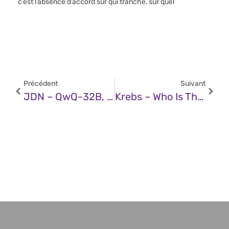
c’est l’absence d’accord sur qui tranche, sur quel
Précédent
Suivant
JDN – QwQ-32B, Qwen Max… Quel Modèle Alibaba Cloud Pour Quel Usage ?
Krebs – Who Is The DOGE And X Technician Branden Spikes?