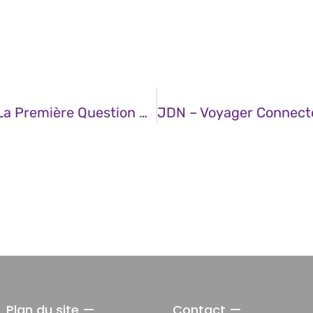
JDN – Si Vous Démarrez Un Projet IA, La Première Question N’est Pas De Choisir Votre Modèle
Plan du site —
Contact —