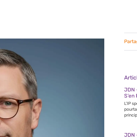
Parta
Arti
JDN 
S’en 
L’IP s
pourta
princip
JDN 