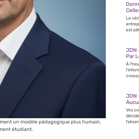
Donn
Celle
Le vér
entrep
est ail
JDN –
Par 
À l’heu
l’info
croiss
JDN 
Aucun
Vos co
décide
lement un modèle pédagogique plus humain,
l’abse
ement étudiant.