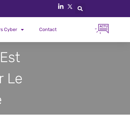
rs Cyber
Contact
 Est
r Le
e