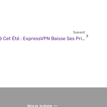
Suivant
JDN – Voyager Connecté Cet Été : ExpressVPN Baisse Ses Prix Jusqu’à -79 %
Nous suivre —