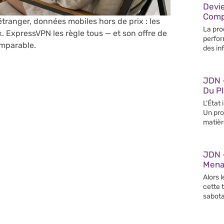
Devi
Compé
étranger, données mobiles hors de prix : les
La pro
 ExpressVPN les règle tous — et son offre de
perfor
imparable.
des in
JDN 
Du Pl
L’État
Un pro
matièr
JDN 
Mena
Alors l
cette 
sabot