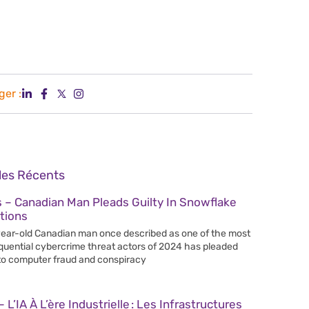
ger :
cles Récents
 – Canadian Man Pleads Guilty In Snowflake
tions
ear-old Canadian man once described as one of the most
uential cybercrime threat actors of 2024 has pleaded
 to computer fraud and conspiracy
 L’IA À L’ère Industrielle : Les Infrastructures