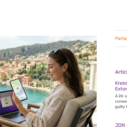
Parta
Arti
Krebs
Extor
A 26-y
conseq
guilty
JDN –