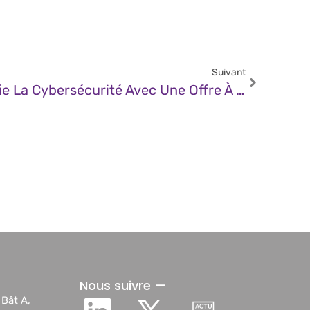
Suivant
JDN – Surfshark Simplifie La Cybersécurité Avec Une Offre À Moins De 2 €/mois
Nous suivre —
 Bât A,