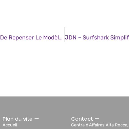
JDN – A L’ère De L’IA, Il Est Nécessaire De Repenser Le Modèle Pédagogique
Plan du site —
Contact —
Accueil
Centre d’Affaires Alta Rocca,