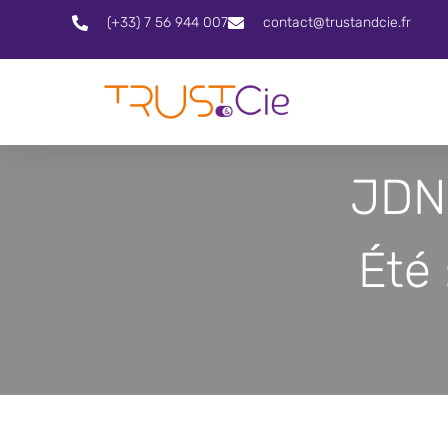
(+33) 7 56 944 007
contact@trustandcie.fr
JDN
Été