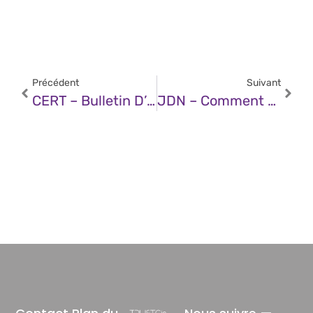
Précédent
Suivant
CERT – Bulletin D’actualité CERTFR-2025-ACT-052 (01 Décembre 2025)
JDN – Comment Faire Communiquer Deux Agents IA Avec Le Protocole A2A ?