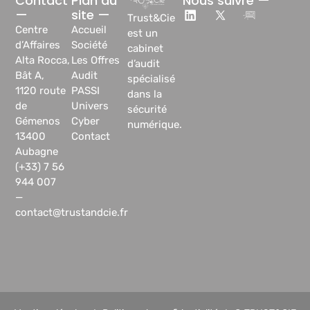
Contact
Plan du
Nous suivre —
—
site —
Trust&Cie
Centre
Accueil
est un
d’Affaires
Société
cabinet
Alta Rocca,
Les Offres
d’audit
Bât A,
Audit
spécialisé
1120 route
PASSI
dans la
de
Univers
sécurité
Gémenos
Cyber
numérique.
13400
Contact
Aubagne
(+33) 7 56
944 007
—
contact@trustandcie.fr