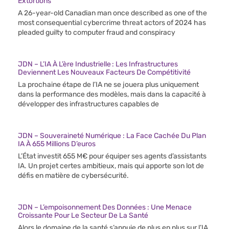
Extortions
A 26-year-old Canadian man once described as one of the
most consequential cybercrime threat actors of 2024 has
pleaded guilty to computer fraud and conspiracy
JDN – L’IA À L’ère Industrielle : Les Infrastructures
Deviennent Les Nouveaux Facteurs De Compétitivité
La prochaine étape de l’IA ne se jouera plus uniquement
dans la performance des modèles, mais dans la capacité à
développer des infrastructures capables de
JDN – Souveraineté Numérique : La Face Cachée Du Plan
IA À 655 Millions D’euros
L’État investit 655 M€ pour équiper ses agents d’assistants
IA. Un projet certes ambitieux, mais qui apporte son lot de
défis en matière de cybersécurité.
JDN – L’empoisonnement Des Données : Une Menace
Croissante Pour Le Secteur De La Santé
Alors le domaine de la santé s’appuie de plus en plus sur l’IA,