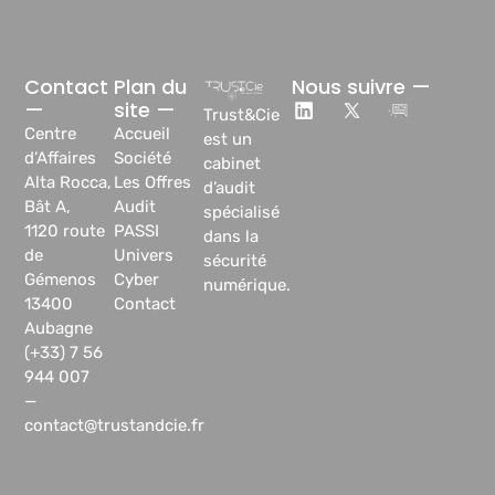
Contact
Plan du
Nous suivre —
—
site —
Trust&Cie
Centre
Accueil
est un
d’Affaires
Société
cabinet
Alta Rocca,
Les Offres
d’audit
Bât A,
Audit
spécialisé
1120 route
PASSI
dans la
de
Univers
sécurité
Gémenos
Cyber
numérique.
13400
Contact
Aubagne
(+33) 7 56
944 007
—
contact@trustandcie.fr