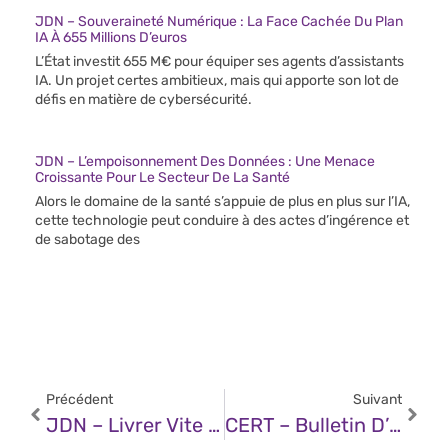
JDN – Souveraineté Numérique : La Face Cachée Du Plan
IA À 655 Millions D’euros
L’État investit 655 M€ pour équiper ses agents d’assistants
IA. Un projet certes ambitieux, mais qui apporte son lot de
défis en matière de cybersécurité.
JDN – L’empoisonnement Des Données : Une Menace
Croissante Pour Le Secteur De La Santé
Alors le domaine de la santé s’appuie de plus en plus sur l’IA,
cette technologie peut conduire à des actes d’ingérence et
de sabotage des
Précédent
Suivant
JDN – Livrer Vite Et En Toute Sécurité : Comment L’IA Transforme La Cadence En Confiance
CERT – Bulletin D’actualité CERTFR-2025-ACT-052 (01 Décembre 2025)