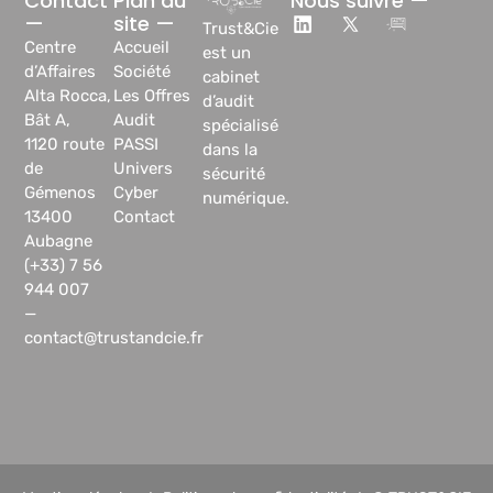
Contact
Plan du
Nous suivre —
—
site —
Trust&Cie
Centre
Accueil
est un
d’Affaires
Société
cabinet
Alta Rocca,
Les Offres
d’audit
Bât A,
Audit
spécialisé
1120 route
PASSI
dans la
de
Univers
sécurité
Gémenos
Cyber
numérique.
13400
Contact
Aubagne
(+33) 7 56
944 007
—
contact@trustandcie.fr