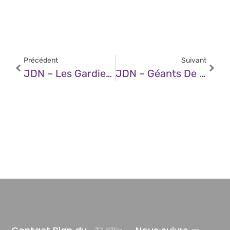
Précédent
Suivant
JDN – Les Gardiens Du Monde Moderne : Se Défendre Contre Le Shadow ML Et L’IA Agentique
JDN – Géants De L’IA : Qui Possède Qui ?