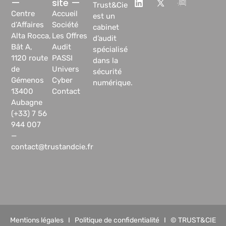
—
site —
Trust&Cie
Centre
Accueil
est un
d’Affaires
Société
cabinet
Alta Rocca,
Les Offres
d’audit
Bât A,
Audit
spécialisé
1120 route
PASSI
dans la
de
Univers
sécurité
Gémenos
Cyber
numérique.
13400
Contact
Aubagne
(+33) 7 56
944 007
—
contact@trustandcie.fr
Mentions légales
I
Politique de confidentialité
I © TRUST&CIE