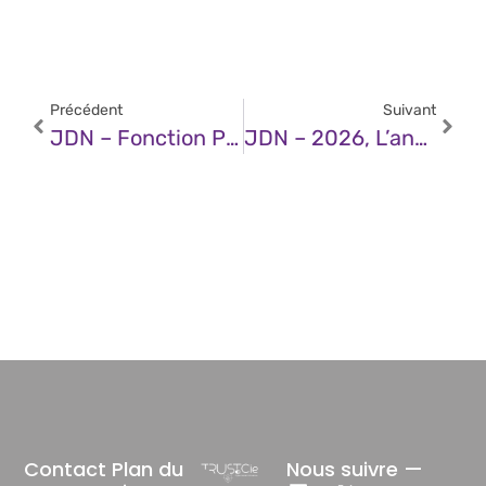
Précédent
Suivant
JDN – Fonction Publique : L’IA Générative, Un Levier Managérial Sous-Exploité
JDN – 2026, L’année De L’industrialisation De L’IA
Contact
Plan du
Nous suivre —