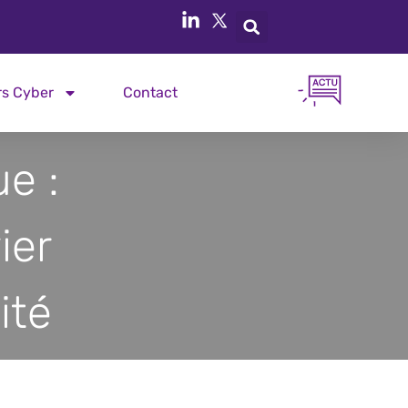
rs Cyber
Contact
e :
ier
ité