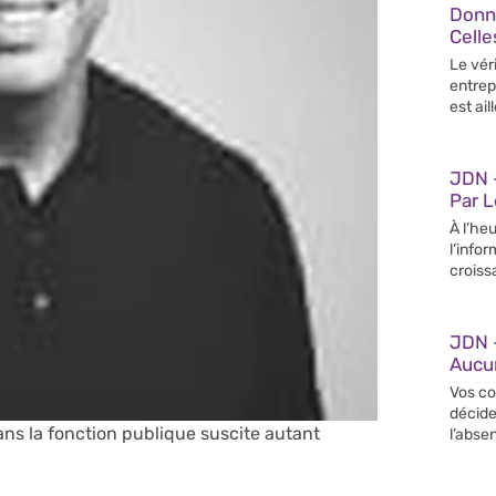
Donn
Celle
Le vér
entrep
est ail
JDN –
Par 
À l’heu
l’info
croiss
JDN 
Aucun
Vos co
décide
 dans la fonction publique suscite autant
l’abse