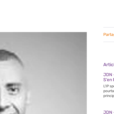
Parta
Arti
JDN 
S’en 
L’IP s
pourta
princip
JDN 