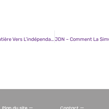
JDN – L’IA Propulse Une Génération Entière Vers L’indépendance Et C’est Tant Mieux !
Plan du site —
Contact —