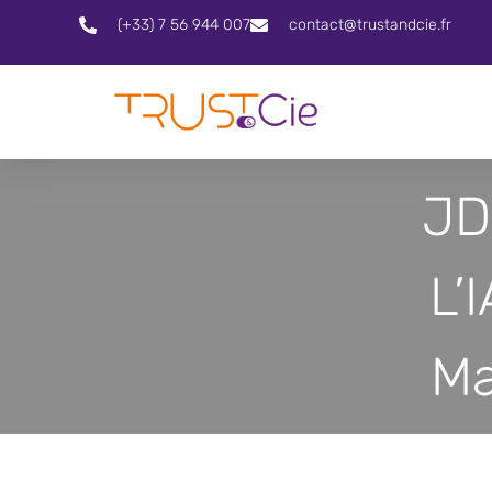
(+33) 7 56 944 007
contact@trustandcie.fr
JD
L’
Ma