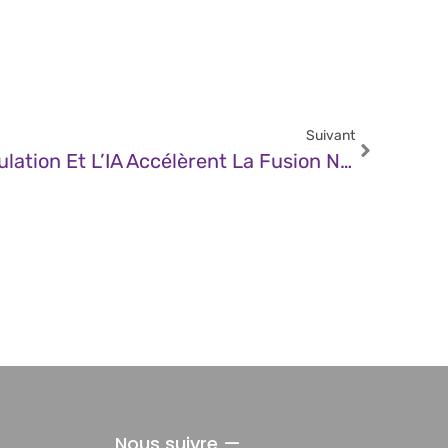
Suivant
JDN – Comment La Simulation Et L’IA Accélèrent La Fusion Nucléaire
Nous suivre —