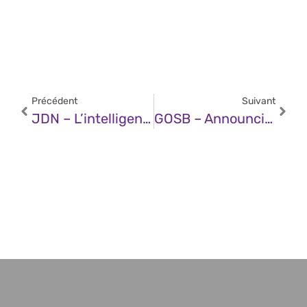
Précédent
Suivant
JDN – L’intelligence Artificielle : La Révolution Nécessaire Pour Une Production Audiovisuelle Durable
GOSB – Announcing OSV-Scanner V2: Vulnerability Scanner And Remediation Tool For Open Source