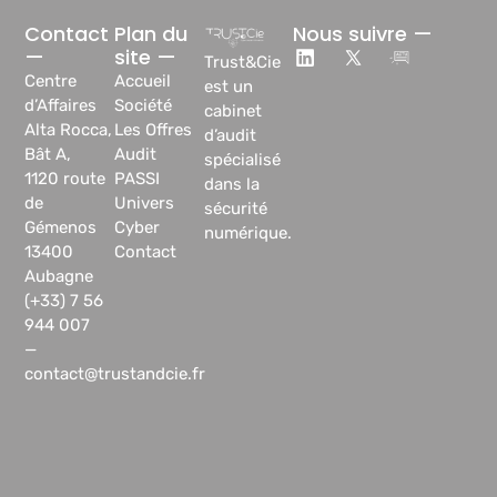
Contact
Plan du
Nous suivre —
—
site —
Trust&Cie
Centre
Accueil
est un
d’Affaires
Société
cabinet
Alta Rocca,
Les Offres
d’audit
Bât A,
Audit
spécialisé
1120 route
PASSI
dans la
de
Univers
sécurité
Gémenos
Cyber
numérique.
13400
Contact
Aubagne
(+33) 7 56
944 007
—
contact@trustandcie.fr