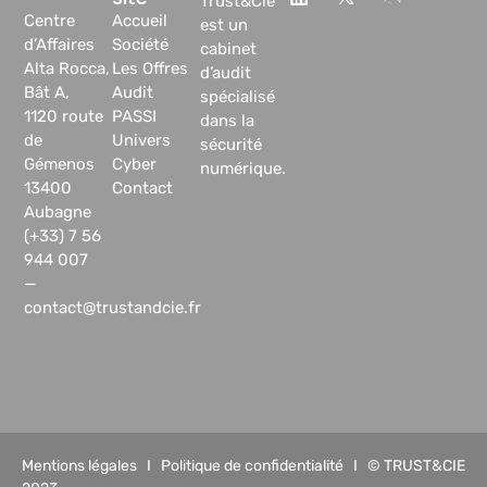
Trust&Cie
Centre
Accueil
est un
d’Affaires
Société
cabinet
Alta Rocca,
Les Offres
d’audit
Bât A,
Audit
spécialisé
1120 route
PASSI
dans la
de
Univers
sécurité
Gémenos
Cyber
numérique.
13400
Contact
Aubagne
(+33) 7 56
944 007
—
contact@trustandcie.fr
Mentions légales
I
Politique de confidentialité
I © TRUST&CIE