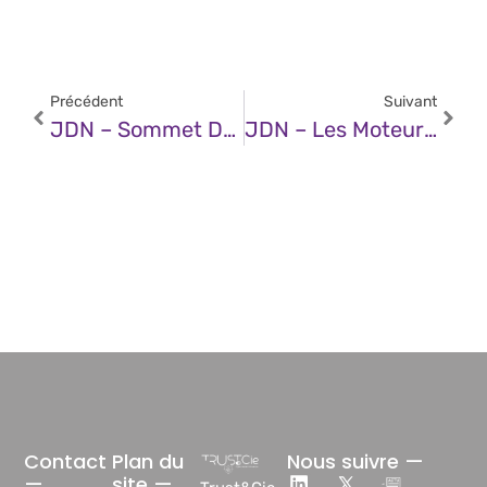
Précédent
Suivant
JDN – Sommet De L’IA À Paris : Concilier Innovation Et Sécurité
JDN – Les Moteurs De Recherche IA Sont-Ils Une Arnaque ?
Contact
Plan du
Nous suivre —
—
site —