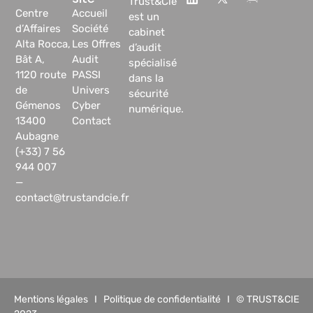
Trust&Cie
Centre
Accueil
est un
d’Affaires
Société
cabinet
Alta Rocca,
Les Offres
d’audit
Bât A,
Audit
spécialisé
1120 route
PASSI
dans la
de
Univers
sécurité
Gémenos
Cyber
numérique.
13400
Contact
Aubagne
(+33) 7 56
944 007
—
contact@trustandcie.fr
Mentions légales
I
Politique de confidentialité
I © TRUST&CIE