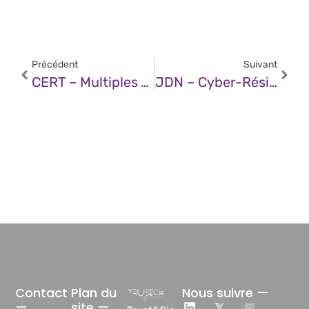
Précédent
Suivant
CERT – Multiples Vulnérabilités Dans Les Produits IBM (07 Novembre 2025)
JDN – Cyber-Résilience : Protéger Les Voyages Aériens Des Chaos Estivaux
Contact
Plan du
Nous suivre —
—
site —