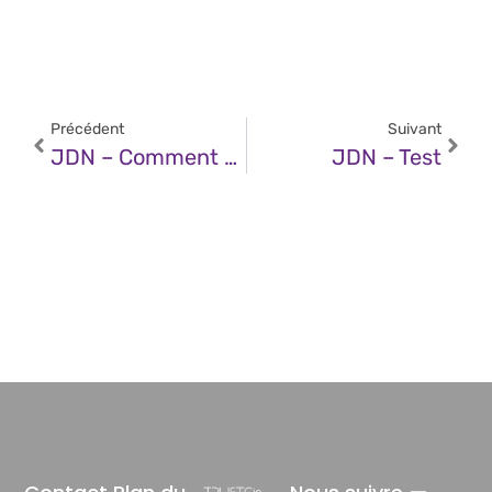
Précédent
Suivant
JDN – Comment Les Agents IA Redéfinissent Les Contours Du Management ?
JDN – Test