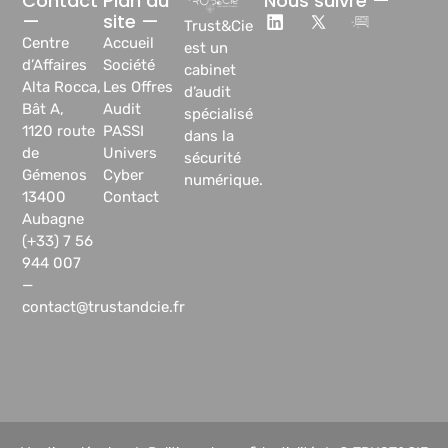
Contact
Plan du
Nous suivre —
—
site —
Trust&Cie
Centre
Accueil
est un
d’Affaires
Société
cabinet
Alta Rocca,
Les Offres
d’audit
Bât A,
Audit
spécialisé
1120 route
PASSI
dans la
de
Univers
sécurité
Gémenos
Cyber
numérique.
13400
Contact
Aubagne
(+33) 7 56
944 007
—
contact@trustandcie.fr