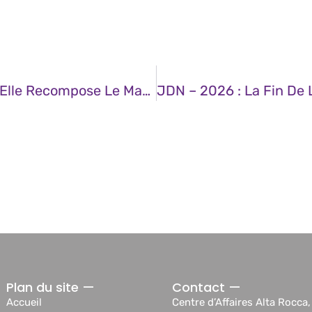
JDN – L’IA Ne Détruit Pas Les Métiers, Elle Recompose Le Marché Du Travail
Plan du site —
Contact —
Accueil
Centre d’Affaires Alta Rocca,