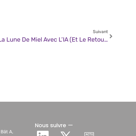
Suivant
JDN – 2026 : La Fin De La Lune De Miel Avec L’IA (et Le Retour Brutal Au Réel)
Nous suivre —
 Bât A,