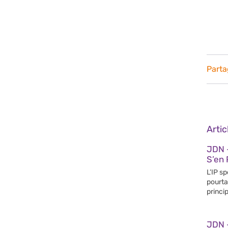
Parta
Arti
JDN 
S’en 
L’IP s
pourta
princip
JDN 