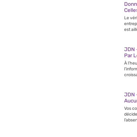
Donn
Celle
Le vér
entrep
est ail
JDN –
Par 
À l’heu
l’info
croiss
JDN 
Aucun
Vos co
décide
l’abse