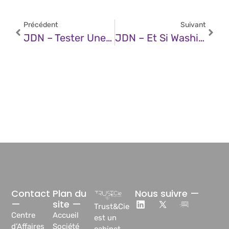
Précédent
Suivant
JDN – Tester Une IA Sans Point De Comparaison : L’erreur Que Nous Commettons Tous
JDN – Et Si Washington Décidait Du Prix De L’IA En Europe ?
Contact
Plan du
Nous suivre —
—
site —
Trust&Cie
Centre
Accueil
est un
d’Affaires
Société
cabinet