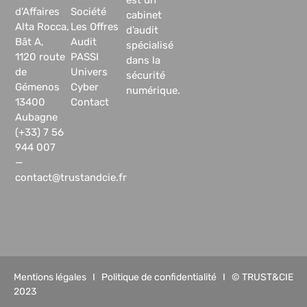
d’Affaires
Société
cabinet
Alta Rocca,
Les Offres
d’audit
Bât A,
Audit
spécialisé
1120 route
PASSI
dans la
de
Univers
sécurité
Gémenos
Cyber
numérique.
13400
Contact
Aubagne
(+33) 7 56
944 007
—
contact@trustandcie.fr
Mentions légales
I
Politique de confidentialité
I © TRUST&CIE
2023