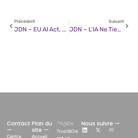
Précédent
Suivant
JDN – EU AI Act, Le Piège Du Report
JDN – L’IA Ne Tiendra Pas Sur Des Fondations De Données Fermées
Contact
Plan du
Nous suivre —
—
site —
Trust&Cie
Centre
Accueil
est un