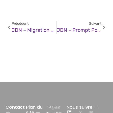
Précédent
Suivant
JDN – Migration Vers Le Cloud Dans Le Secteur Financier : Allier Innovation, Sécurité Et Conformité
JDN – Prompt Pour Effectuer Des Recherches Avancées Avec O3 (alternative À Deep Research)
Contact
Plan du
Nous suivre —
—
site —