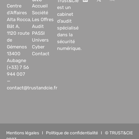
Trust&Cie
Centre
Accueil
est un
d’Affaires
Société
cabinet
Alta Rocca,
Les Offres
d’audit
Bât A,
Audit
spécialisé
1120 route
PASSI
dans la
de
Univers
sécurité
Gémenos
Cyber
numérique.
13400
Contact
Aubagne
(+33) 7 56
944 007
—
contact@trustandcie.fr
Mentions légales
I
Politique de confidentialité
I © TRUST&CIE