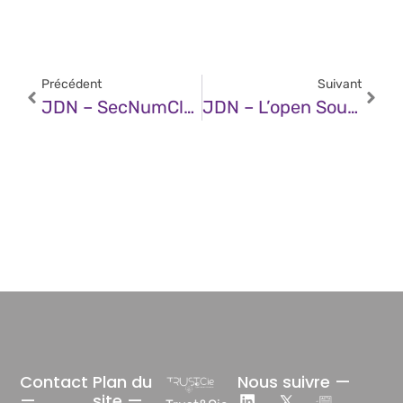
Précédent
Suivant
JDN – SecNumCloud 3.2 : L’Anssi En Demande-T-Elle Trop ?
JDN – L’open Source, Une Réponse Stratégique Aux Incertitudes Et Menaces De La Guerre Tarifaire
Contact
Plan du
Nous suivre —
—
site —