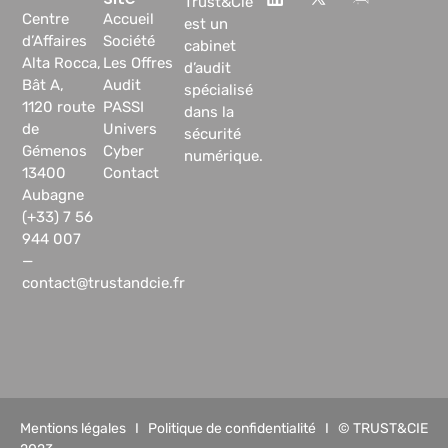
Trust&Cie
Centre
Accueil
est un
d’Affaires
Société
cabinet
Alta Rocca,
Les Offres
d’audit
Bât A,
Audit
spécialisé
1120 route
PASSI
dans la
de
Univers
sécurité
Gémenos
Cyber
numérique.
13400
Contact
Aubagne
(+33) 7 56
944 007
—
contact@trustandcie.fr
Mentions légales
I
Politique de confidentialité
I © TRUST&CIE