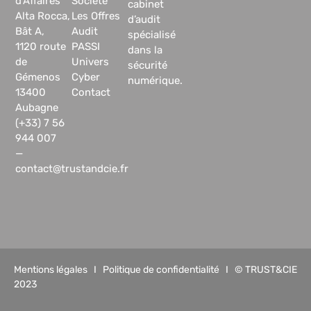
d’Affaires
Société
cabinet
Alta Rocca,
Les Offres
d’audit
Bât A,
Audit
spécialisé
1120 route
PASSI
dans la
de
Univers
sécurité
Gémenos
Cyber
numérique.
13400
Contact
Aubagne
(+33) 7 56
944 007
—
contact@trustandcie.fr
Mentions légales
I
Politique de confidentialité
I © TRUST&CIE
2023