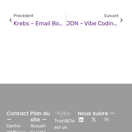
Précédent
Suivant
Krebs – Email Bombs Exploit Lax Authentication In Zendesk
JDN – Vibe Coding : Quand L’IA Crée Des Vulnérabilités
Contact
Plan du
Nous suivre —
—
site —
Trust&Cie
Centre
Accueil
est un