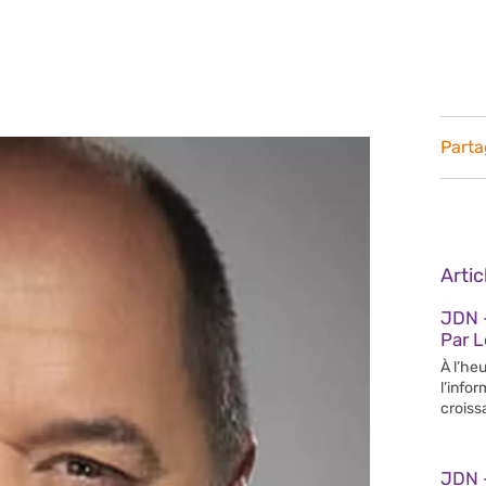
Parta
Arti
JDN –
Par 
À l’heu
l’info
croiss
JDN 