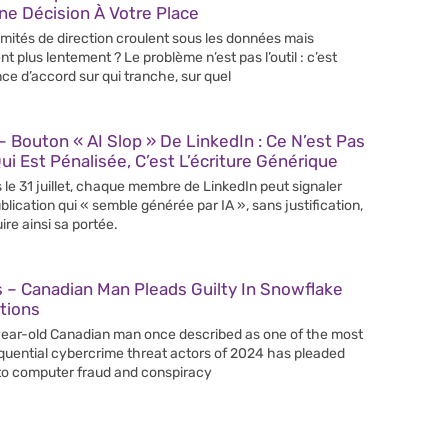
e Décision À Votre Place
mités de direction croulent sous les données mais
nt plus lentement ? Le problème n’est pas l’outil : c’est
nce d’accord sur qui tranche, sur quel
 Bouton « AI Slop » De LinkedIn : Ce N’est Pas
Qui Est Pénalisée, C’est L’écriture Générique
 le 31 juillet, chaque membre de LinkedIn peut signaler
blication qui « semble générée par IA », sans justification,
ire ainsi sa portée.
 – Canadian Man Pleads Guilty In Snowflake
tions
ear-old Canadian man once described as one of the most
uential cybercrime threat actors of 2024 has pleaded
 to computer fraud and conspiracy