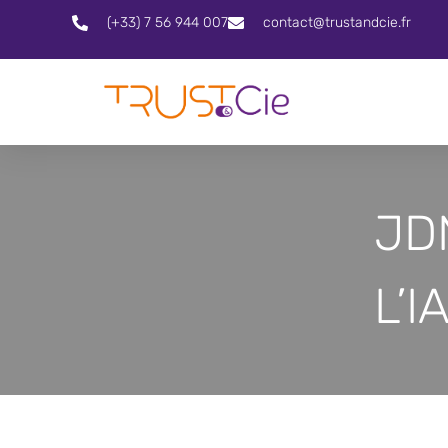
(+33) 7 56 944 007
contact@trustandcie.fr
JDN
L’I