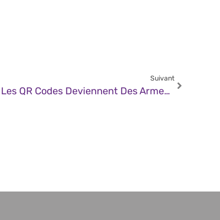
Suivant
JDN – Quishing : Quand Les QR Codes Deviennent Des Armes De Plus En Plus Complexes