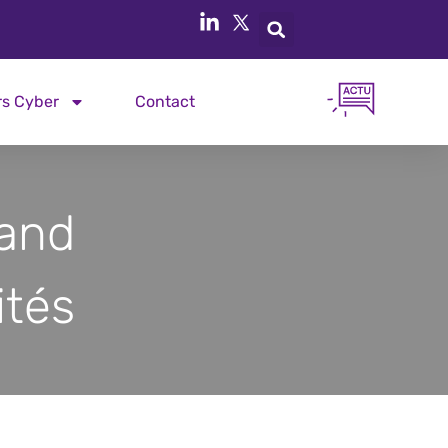
rs Cyber
Contact
uand
ités