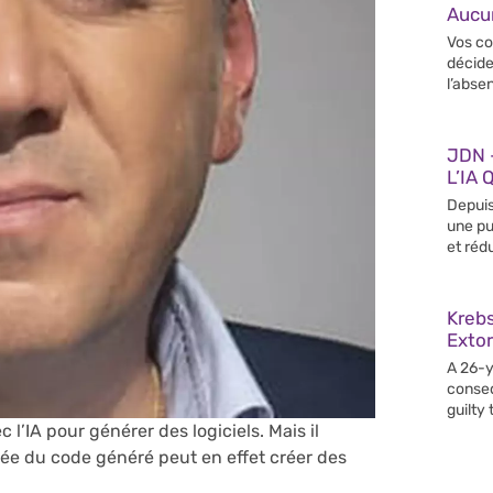
Aucun
Vos co
décide
l’abse
JDN –
L’IA 
Depuis
une pu
et rédu
Krebs
Extor
A 26-y
conseq
guilty
c l’IA pour générer des logiciels. Mais il
ée du code généré peut en effet créer des