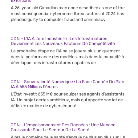
Extortions
A 26-year-old Canadian man once described as one of the
most consequential cybercrime threat actors of 2024 has
pleaded guilty to computer fraud and conspiracy
JDN – L’IA À L’ère Industrielle : Les Infrastructures
Deviennent Les Nouveaux Facteurs De Compétitivité
La prochaine étape de l’IA ne se jouera plus uniquement
dans la performance des modèles, mais dans la capacité à
développer des infrastructures capables de
JDN – Souveraineté Numérique : La Face Cachée Du Plan
IA À 655 Millions D’euros
L’État investit 655 M€ pour équiper ses agents d’assistants
IA. Un projet certes ambitieux, mais qui apporte son lot de
défis en matière de cybersécurité.
JDN – L’empoisonnement Des Données : Une Menace
Croissante Pour Le Secteur De La Santé
Alors le domaine de la santé s’appuie de plus en plus sur l’IA,