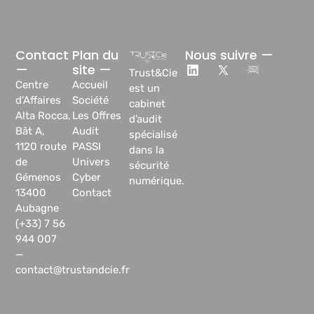
Contact
Plan du
Nous suivre —
—
site —
Trust&Cie
Centre
Accueil
est un
d’Affaires
Société
cabinet
Alta Rocca,
Les Offres
d’audit
Bât A,
Audit
spécialisé
1120 route
PASSI
dans la
de
Univers
sécurité
Gémenos
Cyber
numérique.
13400
Contact
Aubagne
(+33) 7 56
944 007
—
contact@trustandcie.fr