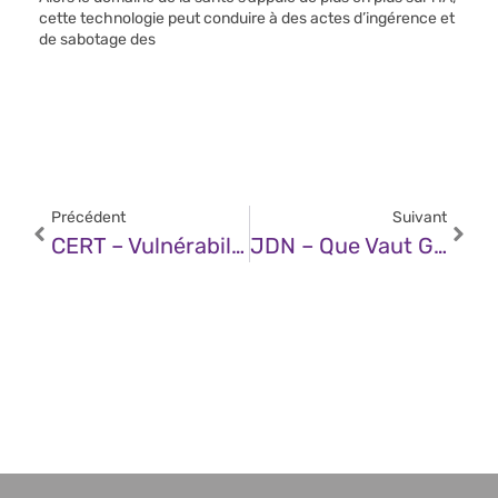
cette technologie peut conduire à des actes d’ingérence et
de sabotage des
Précédent
Suivant
CERT – Vulnérabilité Dans Google Chrome (08 Janvier 2025)
JDN – Que Vaut Gemini Dans Workspace ? Notre Verdict Après 30 Jours D’utilisation