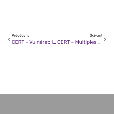
Précédent
Suivant
CERT – Vulnérabilité Dans VMware Aria Automation Et Cloud Fondation (08 Janvier 2025)
CERT – Multiples Vulnérabilités Dans Les Produits SonicWall (08 Janvier 2025)