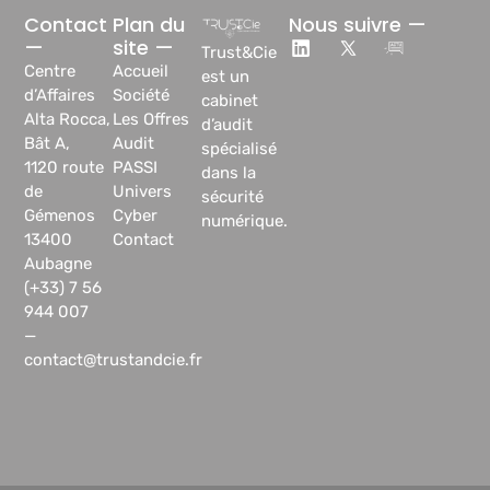
Contact
Plan du
Nous suivre —
—
site —
Trust&Cie
Centre
Accueil
est un
d’Affaires
Société
cabinet
Alta Rocca,
Les Offres
d’audit
Bât A,
Audit
spécialisé
1120 route
PASSI
dans la
de
Univers
sécurité
Gémenos
Cyber
numérique.
13400
Contact
Aubagne
(+33) 7 56
944 007
—
contact@trustandcie.fr